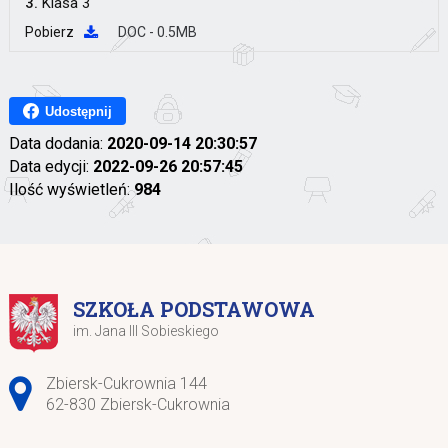
3.
Klasa 3
Pobierz
DOC - 0.5MB
Udostępnij
Data dodania:
2020-09-14 20:30:57
Data edycji:
2022-09-26 20:57:45
Ilość wyświetleń:
984
SZKOŁA PODSTAWOWA
im. Jana III Sobieskiego
Adres pocztowy:
Zbiersk-Cukrownia 144
62-830 Zbiersk-Cukrownia