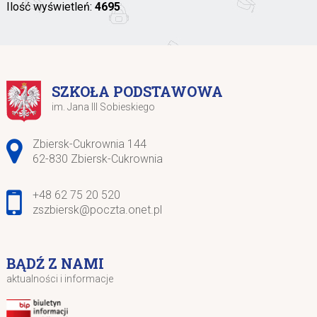
Ilość wyświetleń:
4695
SZKOŁA PODSTAWOWA
im. Jana III Sobieskiego
Adres pocztowy:
Zbiersk-Cukrownia 144
62-830 Zbiersk-Cukrownia
+48 62 75 20 520
zszbiersk@poczta.onet.pl
BĄDŹ Z NAMI
aktualności i informacje