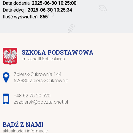
Data dodania:
2025-06-30 10:25:00
Data edycji:
2025-06-30 10:25:34
Ilość wyświetleń:
865
SZKOŁA PODSTAWOWA
im. Jana III Sobieskiego
Adres pocztowy:
Zbiersk-Cukrownia 144
62-830 Zbiersk-Cukrownia
+48 62 75 20 520
zszbiersk@poczta.onet.pl
BĄDŹ Z NAMI
aktualności i informacje