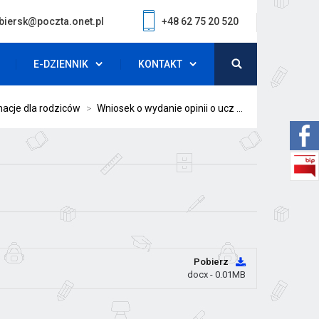
biersk@poczta.onet.pl
+48 62 75 20 520
E-DZIENNIK
KONTAKT
macje dla rodziców
>
Wniosek o wydanie opinii o ucz ...
Pobierz
docx - 0.01MB