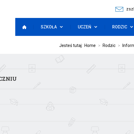
zsz
SZKOŁA
UCZEŃ
RODZIC
Jesteś tutaj:
Home
>
Rodzic
>
Infor
CZNIU