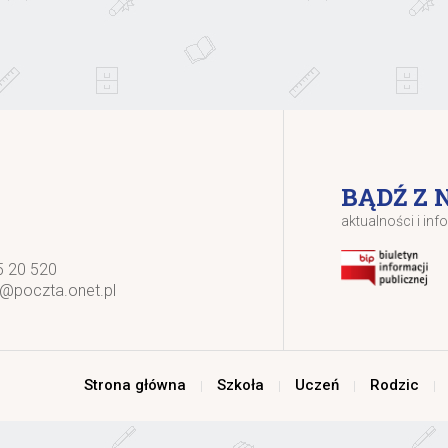
BĄDŹ Z 
aktualności i inf
5 20 520
k@poczta.onet.pl
Strona główna
Szkoła
Uczeń
Rodzic