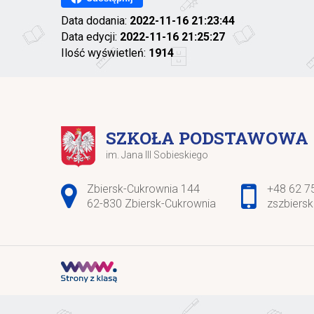
Data dodania:
2022-11-16 21:23:44
Data edycji:
2022-11-16 21:25:27
Ilość wyświetleń:
1914
SZKOŁA PODSTAWOWA
im. Jana III Sobieskiego
Adres pocztowy:
Zbiersk-Cukrownia 144
+48 62 7
62-830 Zbiersk-Cukrownia
zszbiers