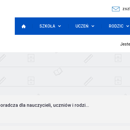
zsz
SZKOŁA
UCZEŃ
RODZIC
Jeste
radcza dla nauczycieli, uczniów i rodzi...