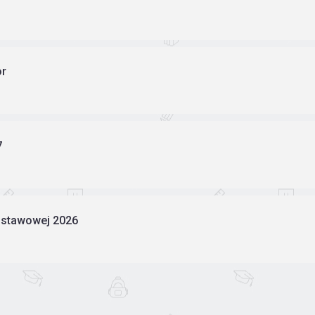
or
7
odstawowej 2026