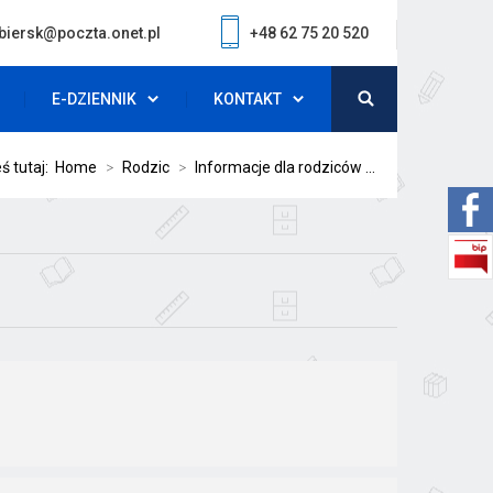
biersk@poczta.onet.pl
+48 62 75 20 520
E-DZIENNIK
KONTAKT
ś tutaj:
Home
>
Rodzic
>
Informacje dla rodziców ...