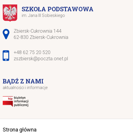
SZKOŁA PODSTAWOWA
im. Jana III Sobieskiego
Adres pocztowy:
Zbiersk-Cukrownia 144
62-830 Zbiersk-Cukrownia
+48 62 75 20 520
zszbiersk@poczta.onet.pl
BĄDŹ Z NAMI
aktualności i informacje
Strona główna