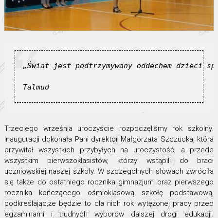
„Świat jest podtrzymywany oddechem dzieci sp
Talmud
Trzeciego września uroczyście rozpoczęliśmy rok szkolny.
Inauguracji dokonała Pani dyrektor Małgorzata Szczucka, która
przywitał wszystkich przybyłych na uroczystość, a przede
wszystkim pierwszoklasistów, którzy wstąpili do braci
uczniowskiej naszej szkoły. W szczególnych słowach zwróciła
się także do ostatniego rocznika gimnazjum oraz pierwszego
rocznika kończącego ośmioklasową szkołę podstawową,
podkreślając,że będzie to dla nich rok wytężonej pracy przed
egzaminami i trudnych wyborów dalszej drogi edukacji.