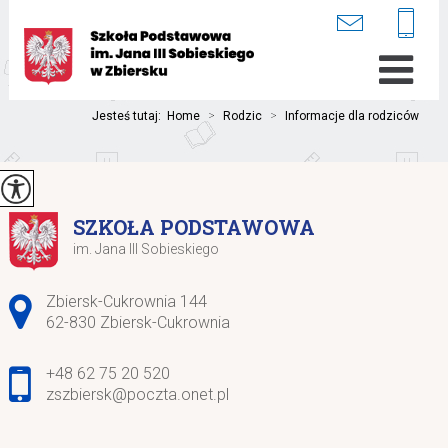
Jesteś tutaj:
Home
>
Rodzic
>
Informacje dla rodziców
SZKOŁA PODSTAWOWA
im. Jana III Sobieskiego
Adres pocztowy:
Zbiersk-Cukrownia 144
62-830 Zbiersk-Cukrownia
+48 62 75 20 520
zszbiersk@poczta.onet.pl