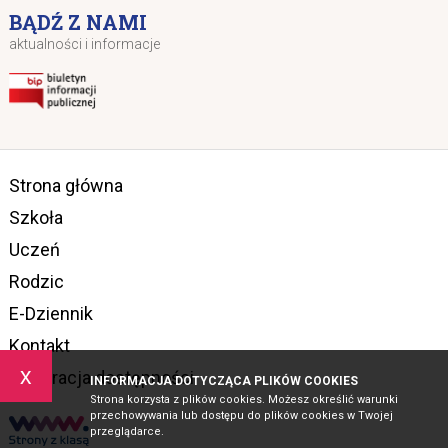
BĄDŹ Z NAMI
aktualności i informacje
Strona główna
Szkoła
Uczeń
Rodzic
E-Dziennik
Kontakt
x
Deklaracja dostępności
INFORMACJA DOTYCZĄCA PLIKÓW COOKIES
Strona korzysta z plików cookies. Możesz określić warunki
przechowywania lub dostępu do plików cookies w Twojej
przeglądarce.