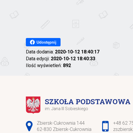
Udostępnij
Data dodania:
2020-10-12 18:40:17
Data edycji:
2020-10-12 18:40:33
Ilość wyświetleń:
892
SZKOŁA PODSTAWOWA
im. Jana III Sobieskiego
Adres pocztowy:
Zbiersk-Cukrownia 144
+48 62 7
62-830 Zbiersk-Cukrownia
zszbiers