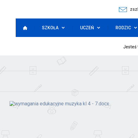
zsz
SZKOŁA
UCZEŃ
RODZIC
Jesteś 