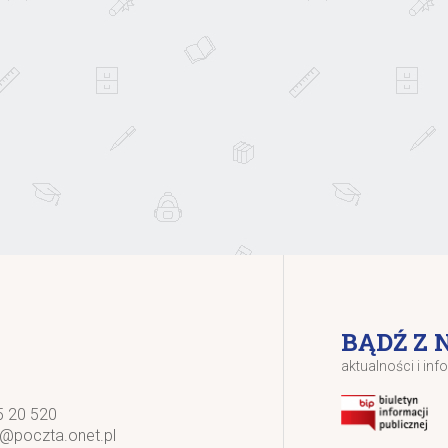
BĄDŹ Z 
aktualności i inf
5 20 520
k@poczta.onet.pl