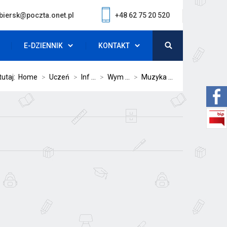
biersk@poczta.onet.pl
+48 62 75 20 520
E-DZIENNIK
KONTAKT
tutaj:
Home
>
Uczeń
>
Inf ...
>
Wym ...
>
Muzyka ...