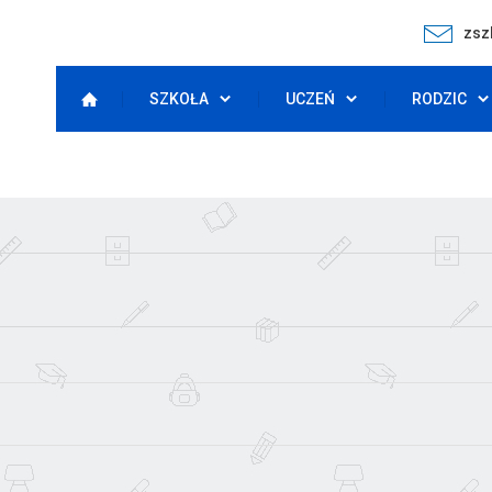
zsz
SZKOŁA
UCZEŃ
RODZIC