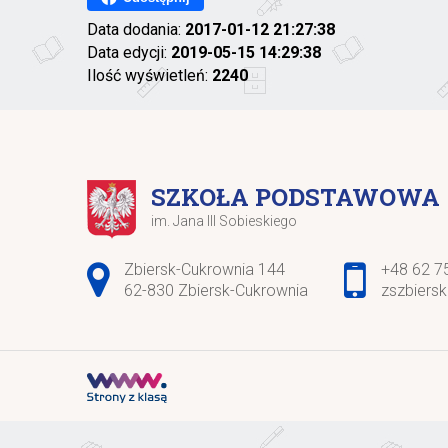
Data dodania:
2017-01-12 21:27:38
Data edycji:
2019-05-15 14:29:38
Ilość wyświetleń:
2240
SZKOŁA PODSTAWOWA
im. Jana III Sobieskiego
Adres pocztowy:
Zbiersk-Cukrownia 144
+48 62 7
62-830 Zbiersk-Cukrownia
zszbiers