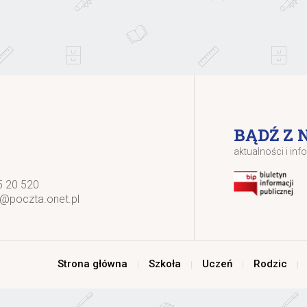
BĄDŹ Z 
aktualności i inf
5 20 520
k@poczta.onet.pl
Strona główna
Szkoła
Uczeń
Rodzic