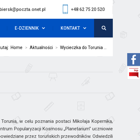
biersk@poczta.onet.pl
+48 62 75 20 520
E-DZIENNIK
KONTAKT
tutaj:
Home
>
Aktualności
>
Wycieczka do Torunia ...
 Torunia, w celu poznania postaci Mikołaja Kopernika,
 Centrum Popularyzacji Kosmosu „Planetarium” uczniowie
opowiedziane przez toruńskich przewodników. Odwiedzili