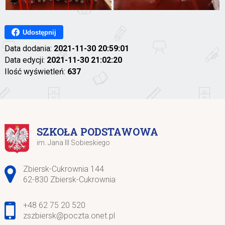
Udostępnij
Data dodania:
2021-11-30 20:59:01
Data edycji:
2021-11-30 21:02:20
Ilość wyświetleń:
637
SZKOŁA PODSTAWOWA
im. Jana III Sobieskiego
Adres pocztowy:
Zbiersk-Cukrownia 144
62-830 Zbiersk-Cukrownia
+48 62 75 20 520
zszbiersk@poczta.onet.pl