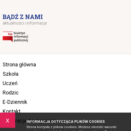
BĄDŹ Z NAMI
aktualności i informacje
Strona główna
Szkoła
Uczeń
Rodzic
E-Dziennik
Kontakt
x
Deklaracja dostępności
INFORMACJA DOTYCZĄCA PLIKÓW COOKIES
Strona korzysta z plików cookies. Możesz określić warunki