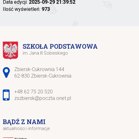
Data edycji:
2025-09-29 21:39:52
Ilość wyświetleń:
973
SZKOŁA PODSTAWOWA
im. Jana III Sobieskiego
Adres pocztowy:
Zbiersk-Cukrownia 144
62-830 Zbiersk-Cukrownia
+48 62 75 20 520
zszbiersk@poczta.onet.pl
BĄDŹ Z NAMI
aktualności i informacje