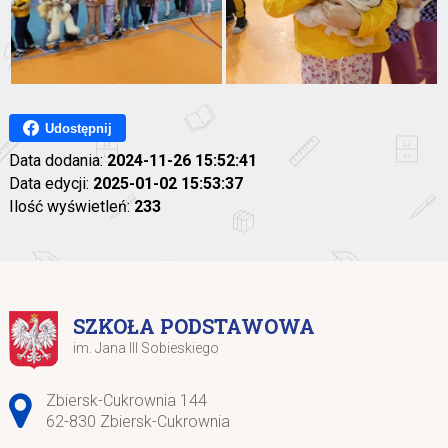
Udostępnij
Data dodania:
2024-11-26 15:52:41
Data edycji:
2025-01-02 15:53:37
Ilość wyświetleń:
233
SZKOŁA PODSTAWOWA
im. Jana III Sobieskiego
Adres pocztowy:
Zbiersk-Cukrownia 144
62-830 Zbiersk-Cukrownia