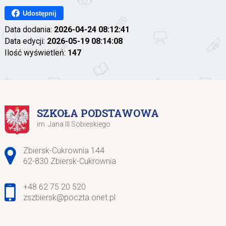
Udostępnij
Data dodania:
2026-04-24 08:12:41
Data edycji:
2026-05-19 08:14:08
Ilość wyświetleń:
147
SZKOŁA PODSTAWOWA
im. Jana III Sobieskiego
Adres pocztowy:
Zbiersk-Cukrownia 144
62-830 Zbiersk-Cukrownia
+48 62 75 20 520
zszbiersk@poczta.onet.pl