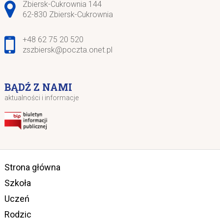
Adres pocztowy:
Zbiersk-Cukrownia 144
62-830 Zbiersk-Cukrownia
+48 62 75 20 520
zszbiersk@poczta.onet.pl
BĄDŹ Z NAMI
aktualności i informacje
Strona główna
Szkoła
Uczeń
Rodzic