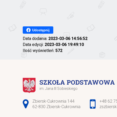
Udostępnij
Data dodania:
2023-03-06 14:56:52
Data edycji:
2023-03-06 19:49:10
Ilość wyświetleń:
572
SZKOŁA PODSTAWOWA
im. Jana III Sobieskiego
Adres pocztowy:
Zbiersk-Cukrownia 144
+48 62 7
62-830 Zbiersk-Cukrownia
zszbiers