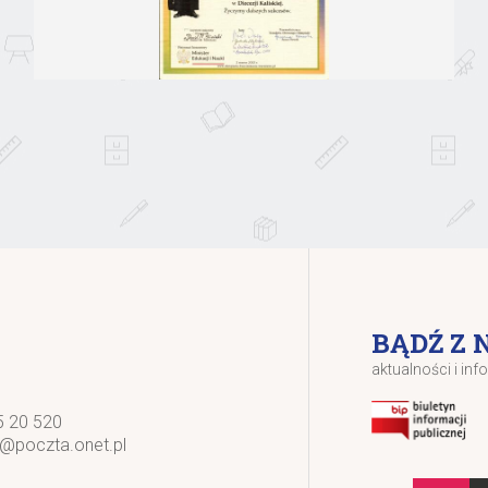
BĄDŹ Z 
aktualności i inf
5 20 520
k@poczta.onet.pl