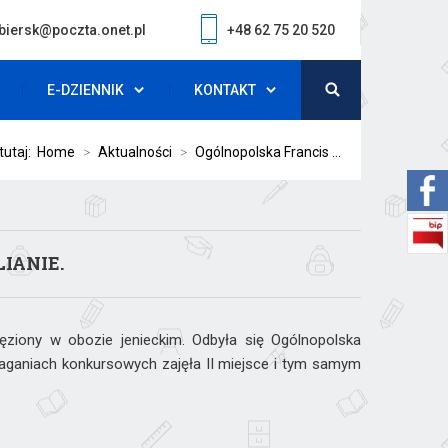
biersk@poczta.onet.pl
+48 62 75 20 520
E-DZIENNIK
KONTAKT
tutaj:
Home
>
Aktualności
>
Ogólnopolska Francis ...
IANIE.
ęziony w obozie jenieckim. Odbyła się Ogólnopolska
maganiach konkursowych zajęła II miejsce i tym samym