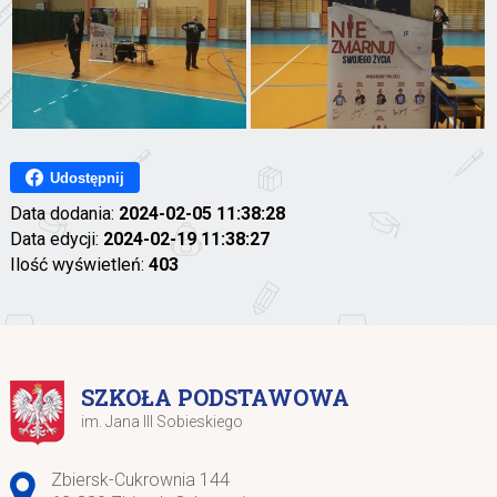
Udostępnij
Data dodania:
2024-02-05 11:38:28
Data edycji:
2024-02-19 11:38:27
Ilość wyświetleń:
403
SZKOŁA PODSTAWOWA
im. Jana III Sobieskiego
Adres pocztowy:
Zbiersk-Cukrownia 144