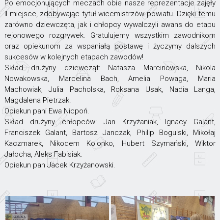
Po emocjonujących meczach obie nasze reprezentacje zajęły
II miejsce, zdobywając tytuł wicemistrzów powiatu. Dzięki temu
zarówno dziewczęta, jak i chłopcy wywalczyli awans do etapu
rejonowego rozgrywek. Gratulujemy wszystkim zawodnikom
oraz opiekunom za wspaniałą postawę i życzymy dalszych
sukcesów w kolejnych etapach zawodów!
Skład drużyny dziewcząt: Natasza Marcinowska, Nikola
Nowakowska, Marcelina Bach, Amelia Powaga, Maria
Machowiak, Julia Pacholska, Roksana Usak, Nadia Langa,
Magdalena Pietrzak.
Opiekun pani Ewa Nicpoń.
Skład drużyny chłopców: Jan Krzyżaniak, Ignacy Galant,
Franciszek Galant, Bartosz Janczak, Philip Bogulski, Mikołaj
Kaczmarek, Nikodem Kolonko, Hubert Szymański, Wiktor
Jałocha, Aleks Fabisiak.
Opiekun pan Jacek Krzyżanowski.