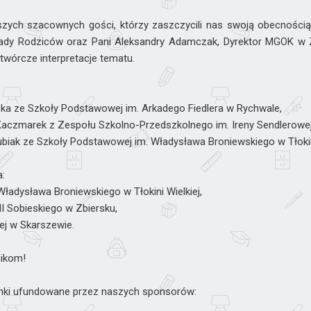
zych szacownych gości, którzy zaszczycili nas swoją obecnością
Rady Rodziców oraz Pani Aleksandry Adamczak, Dyrektor MGOK w Zb
twórcze interpretacje tematu.
ńska ze Szkoły Podstawowej im. Arkadego Fiedlera w Rychwale,
a Kaczmarek z Zespołu Szkolno-Przedszkolnego im. Ireny Sendlerowej 
 Kubiak ze Szkoły Podstawowej im. Władysława Broniewskiego w Tłokini
a:
adysława Broniewskiego w Tłokini Wielkiej,
I Sobieskiego w Zbiersku,
ej w Skarszewie.
nikom!
inki ufundowane przez naszych sponsorów: