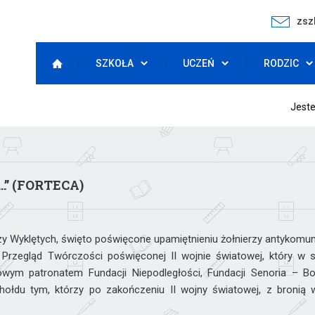
zsz
SZKOŁA
UCZEŃ
RODZIC
Jeste
…” (FORTECA)
 Wyklętych, święto poświęcone upamiętnieniu żołnierzy antykomuni
X Przegląd Twórczości poświęconej II wojnie światowej, który w 
wym patronatem Fundacji Niepodległości, Fundacji Senoria – Boha
hołdu tym, którzy po zakończeniu II wojny światowej, z bronią 