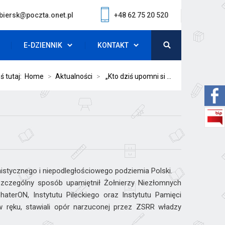
biersk@poczta.onet.pl
+48 62 75 20 520
E-DZIENNIK
KONTAKT
ś tutaj:
Home
>
Aktualności
>
„Kto dziś upomni si ...
stycznego i niepodległościowego podziemia Polski.
szczególny sposób upamiętnił Żołnierzy Niezłomnych
terON, Instytutu Pileckiego oraz Instytutu Pamięci
w ręku, stawiali opór narzuconej przez ZSRR władzy