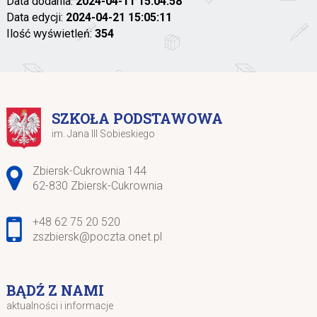
Data dodania:
2024-04-11 15:04:58
Data edycji:
2024-04-21 15:05:11
Ilość wyświetleń:
354
SZKOŁA PODSTAWOWA
im. Jana III Sobieskiego
Adres pocztowy:
Zbiersk-Cukrownia 144
62-830 Zbiersk-Cukrownia
+48 62 75 20 520
zszbiersk@poczta.onet.pl
BĄDŹ Z NAMI
aktualności i informacje