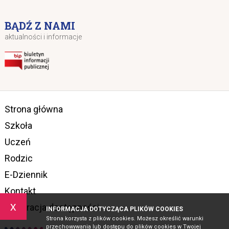
BĄDŹ Z NAMI
aktualności i informacje
Strona główna
Szkoła
Uczeń
Rodzic
E-Dziennik
Kontakt
x
Deklaracja dostępności
INFORMACJA DOTYCZĄCA PLIKÓW COOKIES
Strona korzysta z plików cookies. Możesz określić warunki
przechowywania lub dostępu do plików cookies w Twojej