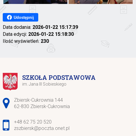
Udostępnij
Data dodania:
2026-01-22 15:17:39
Data edycji:
2026-01-22 15:18:30
Ilość wyświetleń:
230
SZKOŁA PODSTAWOWA
im. Jana III Sobieskiego
Adres pocztowy:
Zbiersk-Cukrownia 144
62-830 Zbiersk-Cukrownia
+48 62 75 20 520
zszbiersk@poczta.onet.pl