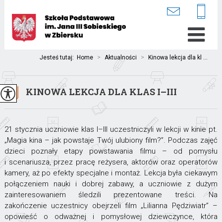
Jesteś tutaj:
Home
>
Aktualności
>
Kinowa lekcja dla kl ...
KINOWA LEKCJA DLA KLAS I–III
21 stycznia uczniowie klas I–III uczestniczyli w lekcji w kinie pt.
„Magia kina – jak powstaje Twój ulubiony film?”. Podczas zajęć
dzieci poznały etapy powstawania filmu – od pomysłu
i scenariusza, przez pracę reżysera, aktorów oraz operatorów
kamery, aż po efekty specjalne i montaż. Lekcja była ciekawym
połączeniem nauki i dobrej zabawy, a uczniowie z dużym
zainteresowaniem śledzili prezentowane treści. Na
zakończenie uczestnicy obejrzeli film „Lilianna Pędziwiatr” –
opowieść o odważnej i pomysłowej dziewczynce, która