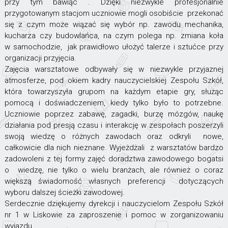
przy tym bawiąc . Dzięki niezwykle profesjonalnie
przygotowanym stacjom uczniowie mogli osobiście przekonać
się z czym może wiązać się wybór np. zawodu mechanika,
kucharza czy budowlańca, na czym polega np. zmiana koła
w samochodzie, jak prawidłowo ułożyć talerze i sztućce przy
organizacji przyjęcia.
Zajęcia warsztatowe odbywały się w niezwykle przyjaznej
atmosferze, pod okiem kadry nauczycielskiej Zespołu Szkół,
która towarzyszyła grupom na każdym etapie gry, służąc
pomocą i doświadczeniem, kiedy tylko było to potrzebne.
Uczniowie poprzez zabawę, zagadki, burzę mózgów, naukę
działania pod presją czasu i interakcję w zespołach poszerzyli
swoją wiedzę o różnych zawodach oraz odkryli nowe,
całkowicie dla nich nieznane. Wyjeżdżali z warsztatów bardzo
zadowoleni z tej formy zajęć doradztwa zawodowego bogatsi
o wiedzę, nie tylko o wielu branżach, ale również o coraz
większą świadomość własnych preferencji dotyczących
wyboru dalszej ścieżki zawodowej.
Serdecznie dziękujemy dyrekcji i nauczycielom Zespołu Szkół
nr 1 w Liskowie za zaproszenie i pomoc w zorganizowaniu
wyjazdu.