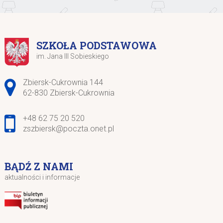
SZKOŁA PODSTAWOWA
im. Jana III Sobieskiego
Adres pocztowy:
Zbiersk-Cukrownia 144
62-830 Zbiersk-Cukrownia
+48 62 75 20 520
zszbiersk@poczta.onet.pl
BĄDŹ Z NAMI
aktualności i informacje