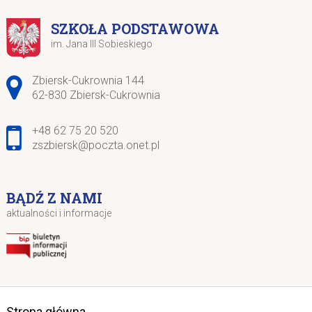
SZKOŁA PODSTAWOWA
im. Jana III Sobieskiego
Adres pocztowy:
Zbiersk-Cukrownia 144
62-830 Zbiersk-Cukrownia
+48 62 75 20 520
zszbiersk@poczta.onet.pl
BĄDŹ Z NAMI
aktualności i informacje
Strona główna