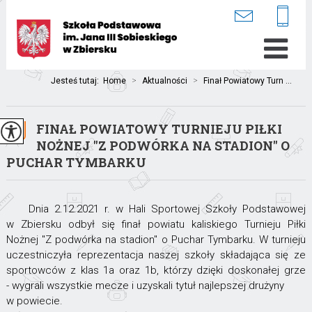
Jesteś tutaj:
Home
>
Aktualności
>
Finał Powiatowy Turn ...
FINAŁ POWIATOWY TURNIEJU PIŁKI
NOŻNEJ ''Z PODWÓRKA NA STADION'' O
PUCHAR TYMBARKU
Dnia 2.12.2021 r. w Hali Sportowej Szkoły Podstawowej
w Zbiersku odbył się finał powiatu kaliskiego Turnieju Piłki
Nożnej "Z podwórka na stadion" o Puchar Tymbarku. W turnieju
uczestniczyła reprezentacja naszej szkoły składająca się ze
sportowców z klas 1a oraz 1b, którzy dzięki doskonałej grze
- wygrali wszystkie mecze i uzyskali tytuł najlepszej drużyny
w powiecie.