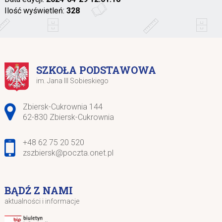
Ilość wyświetleń:
328
SZKOŁA PODSTAWOWA
im. Jana III Sobieskiego
Adres pocztowy:
Zbiersk-Cukrownia 144
62-830 Zbiersk-Cukrownia
+48 62 75 20 520
zszbiersk@poczta.onet.pl
BĄDŹ Z NAMI
aktualności i informacje