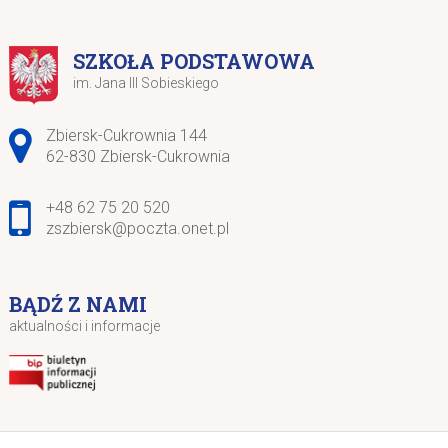
SZKOŁA PODSTAWOWA
im. Jana III Sobieskiego
Adres pocztowy:
Zbiersk-Cukrownia 144
62-830 Zbiersk-Cukrownia
+48 62 75 20 520
zszbiersk@poczta.onet.pl
BĄDŹ Z NAMI
aktualności i informacje