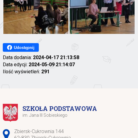
Udostępnij
Data dodania:
2024-04-17 21:13:58
Data edycji:
2024-05-09 21:14:07
Ilość wyświetleń:
291
SZKOŁA PODSTAWOWA
im. Jana III Sobieskiego
Adres pocztowy:
Zbiersk-Cukrownia 144
62-830 Zbiersk-Cukrownia