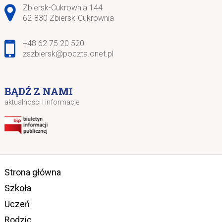
Adres pocztowy:
Zbiersk-Cukrownia 144
62-830 Zbiersk-Cukrownia
+48 62 75 20 520
zszbiersk@poczta.onet.pl
BĄDŹ Z NAMI
aktualności i informacje
Strona główna
Szkoła
Uczeń
Rodzic