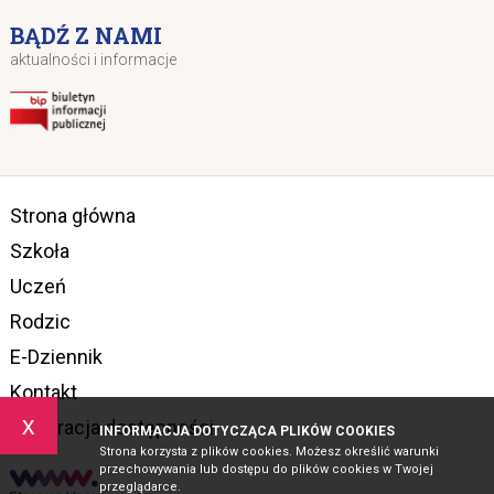
BĄDŹ Z NAMI
aktualności i informacje
Strona główna
Szkoła
Uczeń
Rodzic
E-Dziennik
Kontakt
x
Deklaracja dostępności
INFORMACJA DOTYCZĄCA PLIKÓW COOKIES
Strona korzysta z plików cookies. Możesz określić warunki
przechowywania lub dostępu do plików cookies w Twojej
przeglądarce.