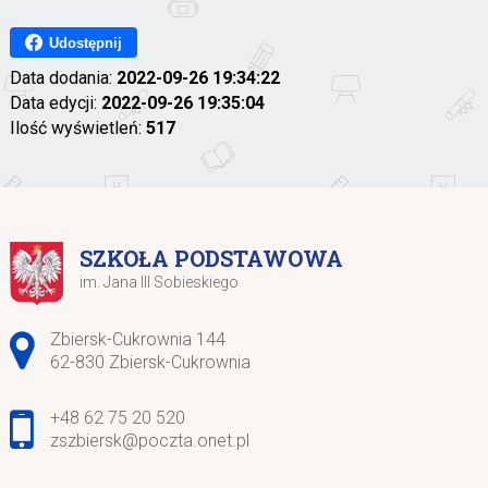
Udostępnij
Data dodania:
2022-09-26 19:34:22
Data edycji:
2022-09-26 19:35:04
Ilość wyświetleń:
517
SZKOŁA PODSTAWOWA
im. Jana III Sobieskiego
Adres pocztowy:
Zbiersk-Cukrownia 144
62-830 Zbiersk-Cukrownia
+48 62 75 20 520
zszbiersk@poczta.onet.pl