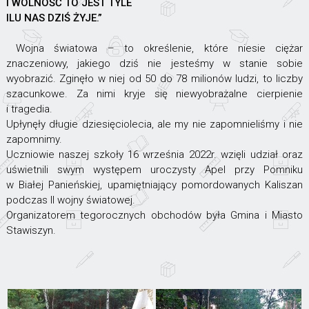
I WOLNOŚĆ TO JEST TYLE
ILU NAS DZIŚ ŻYJE.”
Wojna światowa – to określenie, które niesie ciężar
znaczeniowy, jakiego dziś nie jesteśmy w stanie sobie
wyobrazić. Zginęło w niej od 50 do 78 milionów ludzi, to liczby
szacunkowe. Za nimi kryje się niewyobrażalne cierpienie
i tragedia.
Upłynęły długie dziesięciolecia, ale my nie zapomnieliśmy i nie
zapomnimy.
Uczniowie naszej szkoły 16 września 2022r. wzięli udział oraz
uświetnili swym występem uroczysty Apel przy Pomniku
w Białej Panieńskiej, upamiętniający pomordowanych Kaliszan
podczas II wojny światowej.
Organizatorem tegorocznych obchodów była Gmina i Miasto
Stawiszyn.